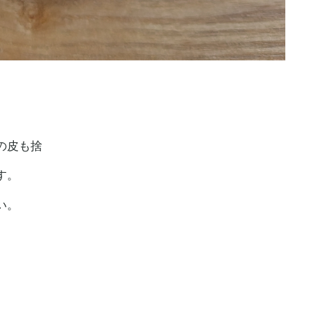
の皮も捨
す。
い。